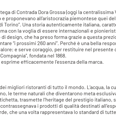
bottega di Contrada Dora Grossa (oggi la centralissima 
 proponevano all’aristocrazia piemontese quei deliz
di Torino”. Una storia autenticamente italiana, caratte
 ma con la voglia di essere internazionali e pionierist
 di design, che ha preso forma grazie a questa prezi
ontare “i prossimi 260 anni”. Perché è una bella respo
valore; e serve coraggio, per restituire nel presente
 Compagnia”, fondata nel 1868.
e esprime efficacemente l’essenza della marca.
dei migliori ristoranti di tutto il mondo. L’acqua, 
no, le terme naturali che diventarono meta esclusiva
tichetta, trasmette l’heritage del prestigio italiano,
contrassegnava i prodotti di qualità destinati all’esp
y verde, che una volta rappresentava lo standard di tu