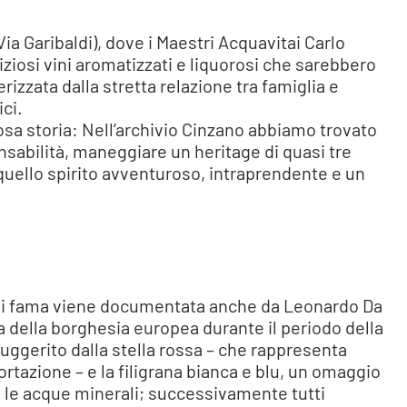
Via Garibaldi), dove i Maestri Acquavitai Carlo
iosi vini aromatizzati e liquorosi che sarebbero
rizzata dalla stretta relazione tra famiglia e
ici.
osa storia: Nell’archivio Cinzano abbiamo trovato
nsabilità, maneggiare un heritage di quasi tre
 quello spirito avventuroso, intraprendente e un
la cui fama viene documentata anche da Leonardo Da
 della borghesia europea durante il periodo della
 suggerito dalla stella rossa – che rappresenta
ortazione – e la filigrana bianca e blu, un omaggio
tte le acque minerali; successivamente tutti