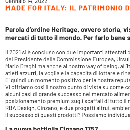
Gennaio 14, 2022
MADE FOR ITALY: IL PATRIMONIO 
Parola d’ordine Heritage, ovvero storia, v
mercati di tutto il mondo. Per farlo bene
Il 2021 si è concluso con due importanti attestati 
del Presidente della Commissione Europea, Ursula v
Mario Draghi ma anche al nostro way of being, all’i
atleti azzurri, la voglia e la capacità di lottare e 
E’ quindi un momento positivo per la nostra reputazi
Vi offriamo così il nostro punto di vista su come 
alcuni casi di grande successo nel mercato alimen
posizionamento premium sugli scaffali di tutto il
RBA Design, Cinzano, e due progetti altrui, emblem
il successo di questi prodotti? Possiamo individu
La nuova bottiglia Cinzano 1757