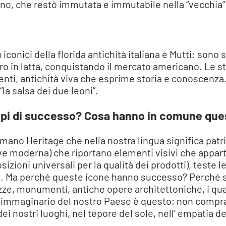
ino, che restò immutata e immutabile nella “vecchia”
iconici della florida antichità italiana è Mutti: sono 
 in latta, conquistando il mercato americano. Le stat
i, antichità viva che esprime storia e conoscenza. Il 
la salsa dei due leoni”.
pi di successo? Cosa hanno in comune que
mano Heritage che nella nostra lingua significa patr
iave moderna) che riportano elementi visivi che app
zioni universali per la qualità dei prodotti), teste l
ali. Ma perché queste icone hanno successo? Perché s
azze, monumenti, antiche opere architettoniche, i qua
ale immaginario del nostro Paese è questo; non compr
dei nostri luoghi, nel tepore del sole, nell’ empatia de