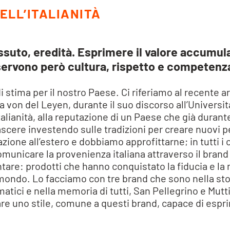
DELL’ITALIANITÀ
issuto, eredità. Esprimere il valore accumul
 servono però cultura, rispetto e competenz
di stima per il nostro Paese. Ci riferiamo al recente 
on del Leyen, durante il suo discorso all’Università 
talianità, alla reputazione di un Paese che già durant
rinascere investendo sulle tradizioni per creare nuovi p
one all’estero e dobbiamo approfittarne; in tutti i camp
comunicare la provenienza italiana attraverso il brand
tare: prodotti che hanno conquistato la fiducia e la
 mondo. Lo facciamo con tre brand che sono nella sto
atici e nella memoria di tutti, San Pellegrino e Mutt
are uno stile, comune a questi brand, capace di espr