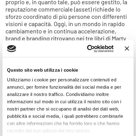
proprio e, in quanto tale, può essere gestito, la
reputazione commerciale (asset) richiede lo
sforzo coordinato di più persone con differenti
visioni e capacità. Oggi, in un mondo in rapido
cambiamento e in continua accelerazione,
brand e branding ritrovano nei tre libri di Marty
Neumeier “
The brand gap
”, “
The brand flip
”,
“
Zag
” una lucida quanto interessante analisi e
interpretazione. In particolare Neumeier si
interroga sul rischio/opportunità che offrono le
Questo sito web utilizza i cookie
fake news alla reputazione del brand.
Utilizziamo i cookie per personalizzare contenuti ed
Avere il controllo sulla diffusione delle notizie e
annunci, per fornire funzionalità dei social media e per
dunque sulla percezione del brand, risulta
analizzare il nostro traffico. Condividiamo inoltre
piuttosto difficoltoso, in particolare al giorno
informazioni sul modo in cui utilizza il nostro sito con i
d’oggi dove parole come viralità, connettività,
nostri partner che si occupano di analisi dei dati web,
smartphone, trasparenza, selfie, social media,
pubblicità e social media, i quali potrebbero combinarle
inclusività, disruption sono diventate di uso
con altre informazioni che ha fornito loro o che hanno
quotidiano.
raccolto dal suo utilizzo dei loro servizi.