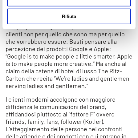
consumer-company, a un modello company-
consumer – brand – company
Rifiuta
Oggi dobbiamo necessariamente definire, se
non proprio disegnare, il profilo dei nostri
clienti non per quello che sono ma per quello
che vorrebbero essere. Basti pensare alla
percezione dei prodotti Google e Apple:
“Google is to make people a little smarter, Apple
is to make people more creative.” Ma anche al
claim della catena di hotel di lusso The Ritz-
Carlton che recita “We’re ladies and gentlemen
serving ladies and gentlemen.”
I clienti moderni accolgono con maggiore
diffidenza le comunicazioni del brand,
affidandosi piuttosto al “fattore F” ovvero
friends, family, fans, follower (Kotler).
L’atteggiamento delle persone nei confronti
delle aziende e dei prodotti con cui entrano in