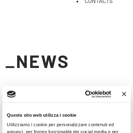
CONTACTS
_NEWS
Questo sito web utilizza i cookie
Dicembre 19, 2025
INSTAGRAM E LINKEDIN: UN
Utilizziamo i cookie per personalizzare contenuti ed
NUOVO LOOK & FEEL PER I
annunci, per fornire funzionalità dei social media e per